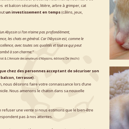
s  et balcon sécurisés, litière, arbre à grimper, cat 
out 
un investissement en temps 
(câlins, jeux, 
’un Abyssin si l’on n’aime pas profondément, 
nce, les chats en général. Car l’Abyssin est, comme le 
cellence, avec toutes ses qualités et tout ce qui peut 
ccombé à son charme.”
ot & L’Amicale des amateurs d’Abyssins, éditions De Vecchi)
ue chez des personnes acceptant de sécuriser son 
 balcon, terrasse) 
.
, nous désirons faire votre connaissance lors d’une 
icile. Nous amenons le chaton dans sa nouvelle 
 refuser une vente si nous estimons que le bien-être 
respondent pas à nos attentes. 