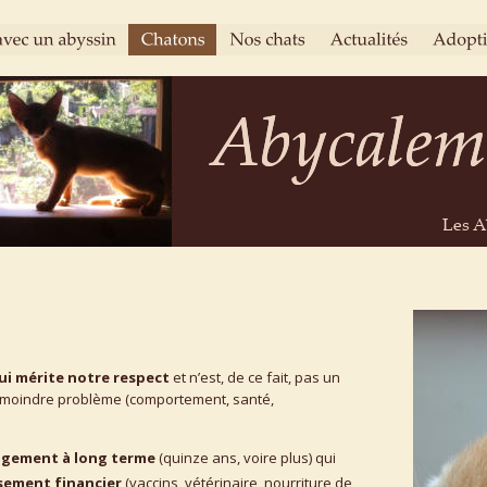
Abycalem
Abycalem
Les A
ui mérite notre respect
 et n’est, de ce fait, pas un 
 moindre problème (comportement, santé, 
gement à long terme 
(quinze ans, voire plus) qui 
sement financier 
(vaccins, vétérinaire, nourriture de 