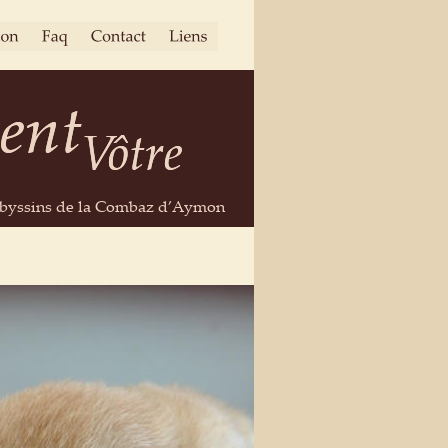
ent
ent
Vôtre
Vôtre
byssins de la Combaz d’Aymon