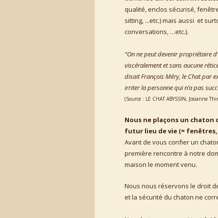
qualité, enclos sécurisé, fenêtre
sitting, ...etc.) mais aussi  et surt
conversations, …etc.). 
“On ne peut devenir propriétaire d
viscéralement et sans aucune rétice
disait François Méry, le Chat par ex
irriter la personne qui n’a pas su
(Source : LE CHAT ABYSSIN, Josianne Thiri
Nous ne plaçons un chaton q
futur lieu de vie (= fenêtres,
Avant de vous confier un chaton
première rencontre à notre dom
maison le moment venu.
Nous nous réservons le droit de
et la sécurité du chaton ne cor