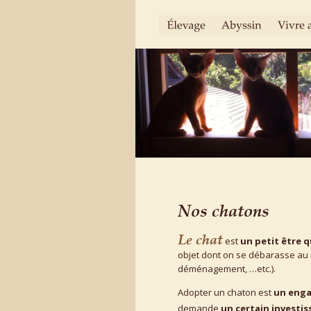
Nos chatons
Le chat
est 
un petit être q
objet dont on se débarasse au
déménagement, …etc.). 
Adopter un chaton est 
un enga
demande 
un certain investis