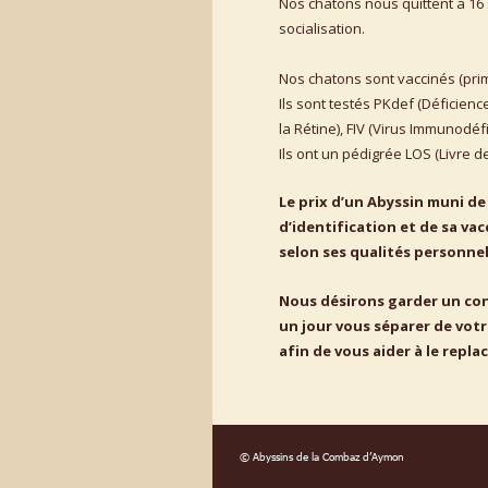
Nos chatons nous quittent à 16
socialisation. 
Nos chatons sont vaccinés (primo
Ils sont testés PKdef (Déficienc
la Rétine), FIV (Virus Immunodéfi
Ils ont un pédigrée LOS (Livre de
Le prix d’un Abyssin muni de
d’identification et de sa vac
selon ses qualités personnel
Nous désirons garder un cont
un jour vous séparer de vot
afin de vous aider à le replac
© Abyssins de la Combaz d’Aymon 