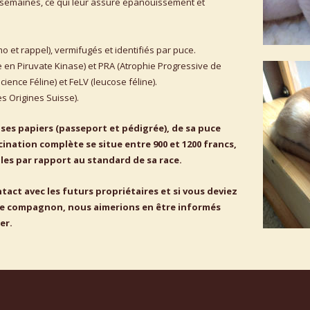
 semaines, ce qui leur assure épanouissement et 
 et rappel), vermifugés et identifiés par puce. 
e en Piruvate Kinase) et PRA (Atrophie Progressive de 
cience Féline) et FeLV (leucose féline).
s Origines Suisse). 
 ses papiers (passeport et pédigrée), de sa puce 
cination complète se situe entre 900 et 1200 francs, 
les par rapport au standard de sa race.
act avec les futurs propriétaires et si vous deviez 
re compagnon, nous aimerions en être informés 
er.